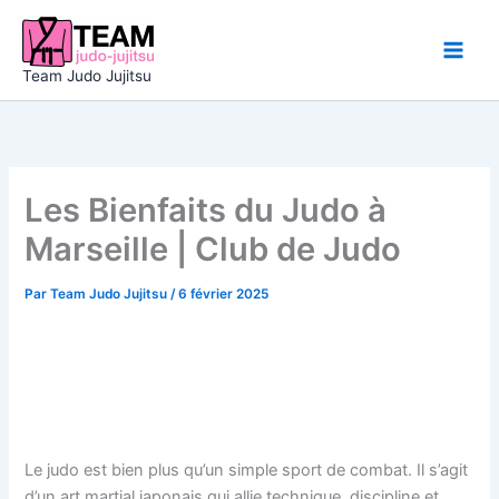
Aller
au
contenu
Team Judo Jujitsu
Les Bienfaits du Judo à
Marseille | Club de Judo
Par
Team Judo Jujitsu
/
6 février 2025
Le judo est bien plus qu’un simple sport de combat. Il s’agit
d’un art martial japonais qui allie technique, discipline et